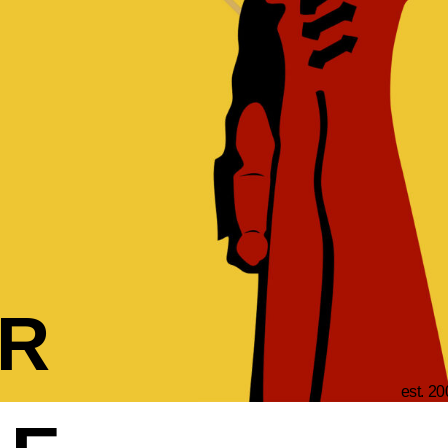
R
est. 20