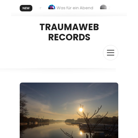
Wir mal wieder
Was für ein Abend
Zwei G plus
NEW
Das Chaos regiert
Goldene Zeiten
TRAUMAWEB
RECORDS